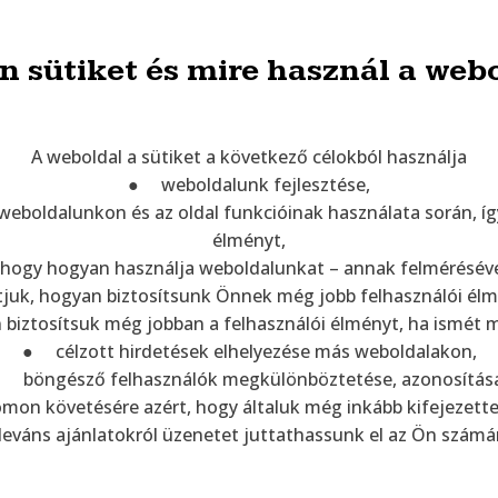
n sütiket és mire használ a web
A weboldal a sütiket a következő célokból használja
● weboldalunk fejlesztése,
oldalunkon és az oldal funkcióinak használata során, íg
élményt,
hogy hogyan használja weboldalunkat – annak felmérésével
tjuk, hogyan biztosítsunk Önnek még jobb felhasználói élm
ztosítsuk még jobban a felhasználói élményt, ha ismét m
● célzott hirdetések elhelyezése más weboldalakon,
 böngésző felhasználók megkülönböztetése, azonosítás
n követésére azért, hogy általuk még inkább kifejezette
leváns ajánlatokról üzenetet juttathassunk el az Ön számá