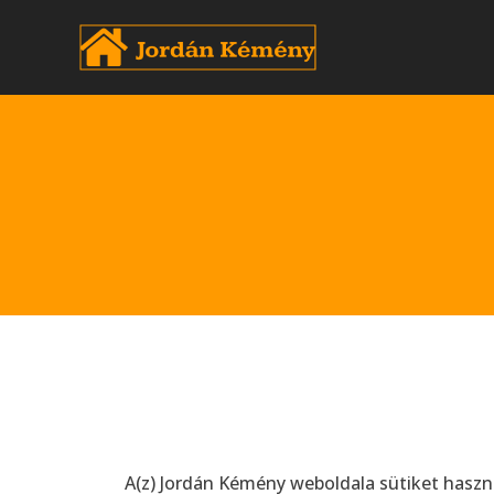
Skip
to
content
A(z) Jordán Kémény weboldala sütiket hasz