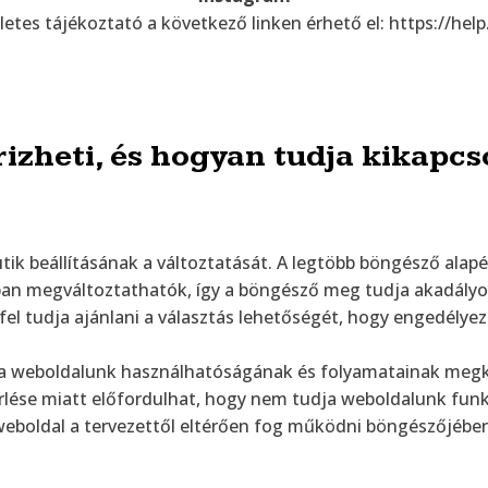
zletes tájékoztató a következő linken érhető el: https://
izheti, és hogyan tudja kikapcso
ik beállításának a változtatását. A legtöbb böngésző alap
lában megváltoztathatók, így a böngésző meg tudja akadály
el tudja ajánlani a választás lehetőségét, hogy engedélyezi
élja weboldalunk használhatóságának és folyamatainak megk
se miatt előfordulhat, hogy nem tudja weboldalunk funkció
eboldal a tervezettől eltérően fog működni böngészőjében