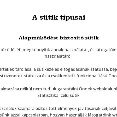
A sütik típusai
Alapműködést biztosító sütik
 működését, megkönnyítik annak használatát, és látogatóin
használatáról.
i értékek tárolása, a sütikezelés elfogadásának státusza, 
ési üzenetek státusza és a csökkentett funkcionalitású Goog
alkalmazása nélkül nem tudjuk garantálni Önnek weboldalun
Statisztikai célú sütik
asználók számára biztosított élmények javításának céljával 
sünk azzal kapcsolatban, hogyan használják látogatóink w