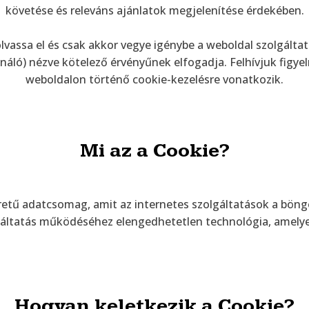
követése és releváns ajánlatok megjelenítése érdekében.
assa el és csak akkor vegye igénybe a weboldal szolgálta
náló) nézve kötelező érvényűnek elfogadja. Felhívjuk figyel
weboldalon történő cookie-kezelésre vonatkozik.
Mi az a Cookie?
éretű adatcsomag, amit az internetes szolgáltatások a bön
olgáltatás működéséhez elengedhetetlen technológia, ame
Hogyan keletkezik a Cookie?