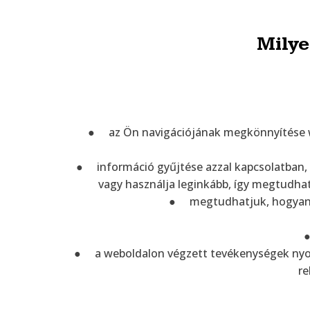
Milye
● az Ön navigációjának megkönnyítése web
● információ gyűjtése azzal kapcsolatban, 
vagy használja leginkább, így megtudha
● megtudhatjuk, hogyan bi
●
● a weboldalon végzett tevékenységek nyomo
re