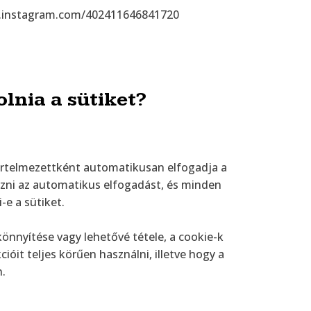
help.instagram.com/402411646841720
lnia a sütiket?
értelmezettként automatikusan elfogadja a
ozni az automatikus elfogadást, és minden
-e a sütiket.
önnyítése vagy lehetővé tétele, a cookie-k
it teljes körűen használni, illetve hogy a
.