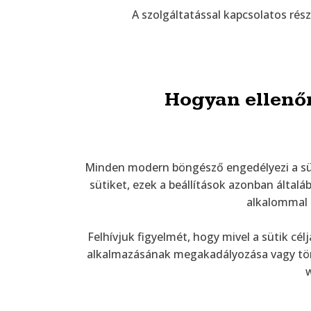
A szolgáltatással kapcsolatos rés
Hogyan ellenőr
Minden modern böngésző engedélyezi a süt
sütiket, ezek a beállítások azonban álta
alkalommal f
Felhívjuk figyelmét, hogy mivel a sütik c
alkalmazásának megakadályozása vagy törlé
w