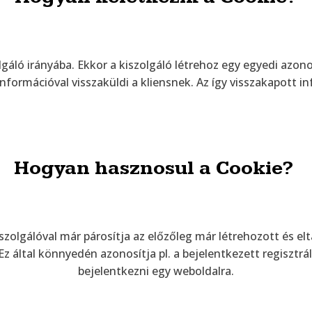
lgáló irányába. Ekkor a kiszolgáló létrehoz egy egyedi azono
nformációval visszaküldi a kliensnek. Az így visszakapott i
Hogyan hasznosul a Cookie?
szolgálóval már párosítja az előzőleg már létrehozott és elt
 Ez által könnyedén azonosítja pl. a bejelentkezett regisztr
bejelentkezni egy weboldalra.