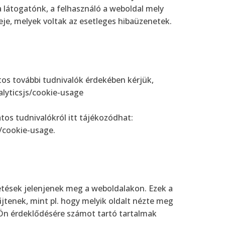
a látogatónk, a felhasználó a weboldal mely
eje, melyek voltak az esetleges hibaüzenetek.
latos további tudnivalók érdekében kérjük,
alyticsjs/cookie-usage
atos tudnivalókról itt tájékozódhat:
s/cookie-usage.
detések jelenjenek meg a weboldalakon. Ezek a
jtenek, mint pl. hogy melyik oldalt nézte meg
z Ön érdeklődésére számot tartó tartalmak