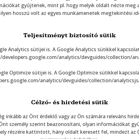
mációkat gyűjtenek, mint pl. hogy melyik oldalt nézte meg 
, milyen hosszú volt az egyes munkamenetek megtekintési id
Teljesítményt biztosító sütik
gle Analytics sütijei is. A Google Analytics sütikkel kapcso
://developers.google.com/analytics/devguides/collection/an
gle Optimize sütijei is. A Google Optimize sütikkel kapcsol
pers.google.com/analytics/devguides/collection/analyticsj
Célzó- és hirdetési sütik
még inkább az Önt érdeklő vagy az Ön számára releváns hir
Önt személy szerint beazonosítani, olyan információkat gyű
ely részére kattintott, hány oldalt keresett fel, mindezt a